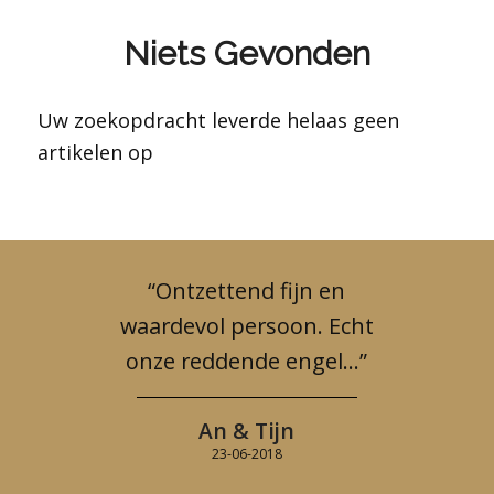
Niets Gevonden
Uw zoekopdracht leverde helaas geen
artikelen op
“Ontzettend fijn en
waardevol persoon. Echt
onze reddende engel…”
An & Tijn
23-06-2018